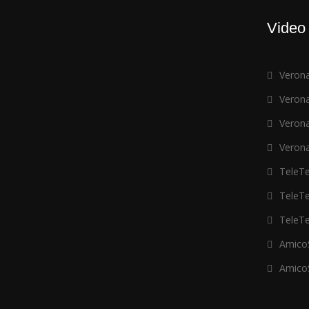
Video
Verona
Verona
Verona
Verona
TeleTer
TeleTer
TeleTer
AmicoS
AmicoS