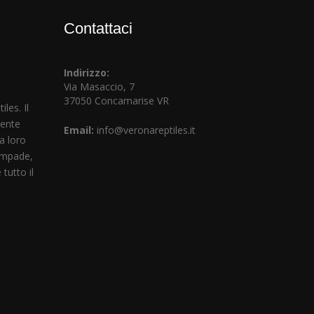
Contattaci
Indirizzo:
Via Masaccio, 7
37050 Concamarise VR
les. Il
mente
Email:
info@veronareptiles.it
la loro
lampade,
tutto il